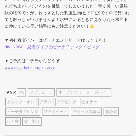
ん打ち上がっているのを目撃してしまいました！青く美しい風船
状の物体ですが、れっきとした刺胞生物(ヒドロ虫)ですので見つけ
ても触っちゃいけませんよ！水中にいるときに見かけたら水面下
に伸びている長い触手にもご注意ください！
▼初心者ダイバーはビーチエントリーでゆっくりと！
NINJA DIVE – 忍者ダイブのビーチファンダイビング
▼ご予約はコチラからどうぞ
www.ninjadive.com/reserve
TAGS:
OW
アプラビーチ
オープンウォーターダイバー
カツオノエボシ
グアム
ダイビング
ビギナー
ビーチダイビング
プライベート
ライセンス講習
初心者
少人数
貸し切り