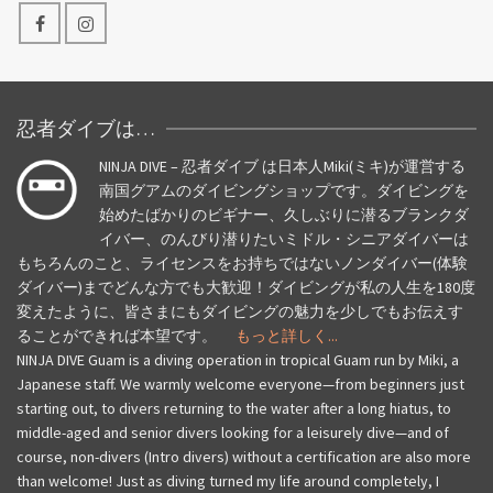
事
忍者ダイブは…
NINJA DIVE – 忍者ダイブ は日本人Miki(ミキ)が運営する
南国グアムのダイビングショップです。ダイビングを
始めたばかりのビギナー、久しぶりに潜るブランクダ
イバー、のんびり潜りたいミドル・シニアダイバーは
もちろんのこと、ライセンスをお持ちではないノンダイバー(体験
ダイバー)までどんな方でも大歓迎！ダイビングが私の人生を180度
変えたように、皆さまにもダイビングの魅力を少しでもお伝えす
ることができれば本望です。
もっと詳しく...
NINJA DIVE Guam is a diving operation in tropical Guam run by Miki, a
Japanese staff. We warmly welcome everyone—from beginners just
starting out, to divers returning to the water after a long hiatus, to
middle-aged and senior divers looking for a leisurely dive—and of
course, non-divers (Intro divers) without a certification are also more
than welcome! Just as diving turned my life around completely, I