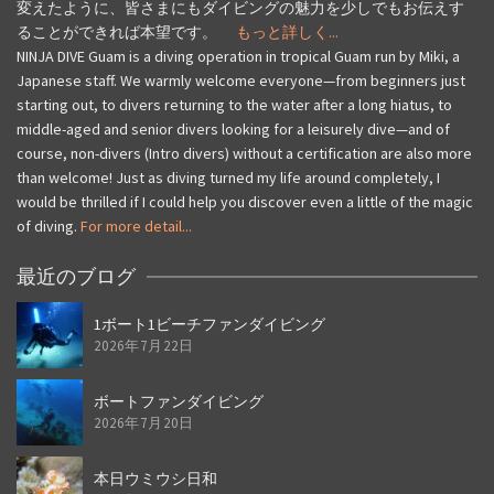
変えたように、皆さまにもダイビングの魅力を少しでもお伝えす
ることができれば本望です。
もっと詳しく...
NINJA DIVE Guam is a diving operation in tropical Guam run by Miki, a
Japanese staff. We warmly welcome everyone—from beginners just
starting out, to divers returning to the water after a long hiatus, to
middle-aged and senior divers looking for a leisurely dive—and of
course, non-divers (Intro divers) without a certification are also more
than welcome! Just as diving turned my life around completely, I
would be thrilled if I could help you discover even a little of the magic
of diving.
For more detail...
最近のブログ
1ボート1ビーチファンダイビング
2026年7月22日
ボートファンダイビング
2026年7月20日
本日ウミウシ日和