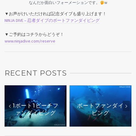
なんだか面白いフォーメーションです。
w
▼お声がけいただければ記念ダイブも盛り上げます！
NINJA DIVE – 忍者ダイブのボートファンダイビング
▼ご予約はコチラからどうぞ！
www.ninjadive.com/reserve
RECENT POSTS
1ボート1ビーチフ
ボートファンダイ
ァンダイビング
ビング