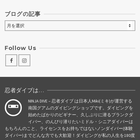
ブログの記事
ブ
ロ
グ
の
Follow Us
記
事
忍者ダイブは…
NINJA DIVE – 忍者ダイブ は日本人Miki(ミキ)が運営する
南国グアムのダイビングショップです。ダイビングを
始めたばかりのビギナー、久しぶりに潜るブランクダ
イバー、のんびり潜りたいミドル・シニアダイバーは
もちろんのこと、ライセンスをお持ちではないノンダイバー(体験
ダイバー)までどんな方でも大歓迎！ダイビングが私の人生を180度