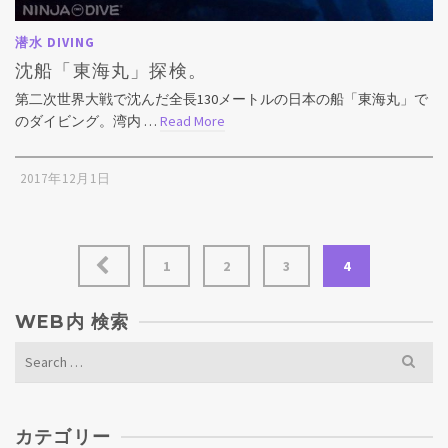
潜水 DIVING
沈船「東海丸」探検。
第二次世界大戦で沈んだ全長130メートルの日本の船「東海丸」で
のダイビング。湾内 …
Read More
2017年12月1日
投
1
2
3
4
稿
WEB内 検索
ナ
Search
for:
ビ
ゲ
カテゴリー