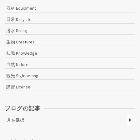
ー
器材 Equipment
シ
日常 Daily life
ョ
潜水 Diving
ン
生物 Creatures
知識 Knowledge
自然 Nature
観光 Sightseeing
講習 License
ブログの記事
ブ
ロ
グ
の